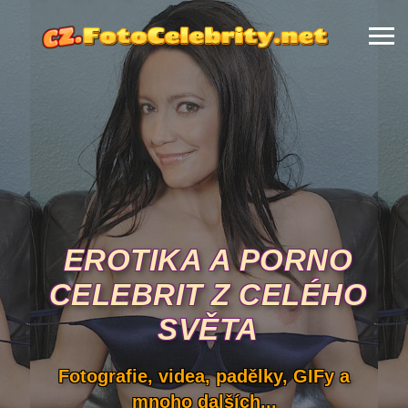
EROTIKA A PORNO
CELEBRIT Z CELÉHO
SVĚTA
Fotografie, videa, padělky, GIFy a
mnoho dalších...